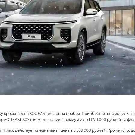
у кроссоверов SOUEAST до конца ноября. Приобретая автомобиль в э
ер SOUEAST S07 в комплектации Премиум и до 1 070 000 рублей на фл
 Плюс действует специальная цена в 3 559 000 рублей. Кроме того, д