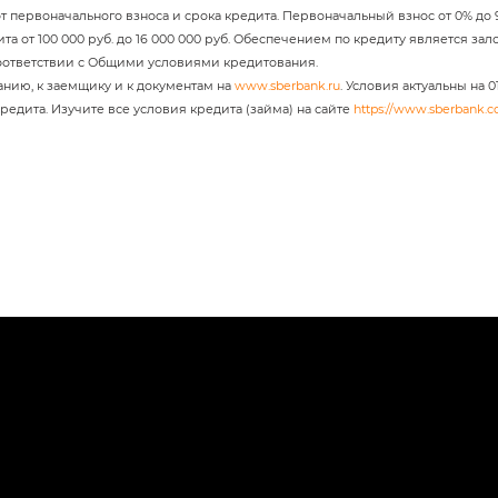
ит от первоначального взноса и срока кредита. Первоначальный взнос от 0% д
ита от 100 000 руб. до 16 000 000 руб. Обеспечением по кредиту является за
оответствии с Общими условиями кредитования.
анию, к заемщику и к документам на
www.sberbank.ru
. Условия актуальны на 
редита. Изучите все условия кредита (займа) на сайте
https://www.sberbank.c