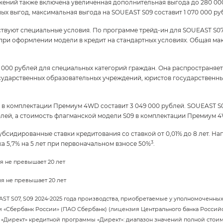
жений также включена увеличенная дополнительная выгода до 280 00
ых выгод, максимальная выгода на SOUEAST S09 составит 1 070 000 ру
твуют специальные условия. По программе трейд-ин для SOUEAST S0
 при оформлении модели в кредит на стандартных условиях. Общая м
0 000 рублей для специальных категорий граждан. Она распространяе
сударственных образовательных учреждений, юристов государственных
S07 в комплектации Премиум 4WD составит 3 049 000 рублей. SOUEAST
лей, а стоимость флагманской модели S09 в комплектации Премиум 4W
убсидированные ставки кредитования со ставкой от 0,01% до 8 лет. 
3
а 5,7% на 5 лет при первоначальном взносе 50%
.
ля не превышает 20 лет
ля не превышает 20 лет
T S07, S09 2024-2025 года производства, приобретаемые у уполномоченных
«Сбербанк России» (ПАО Сбербанк) (лицензия Центрального банка Россий
ма «Директ» кредитной программы «Директ»: диапазон значений полной стоимост