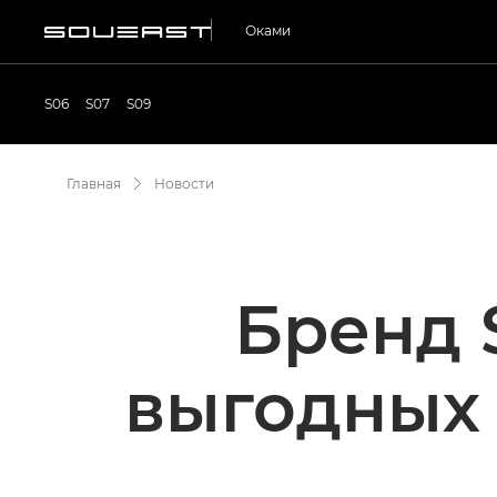
Оками
S06
S07
S09
Главная
Новости
Бренд 
выгодных 