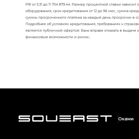
РФ от 5.31 до 11 704 879.44. Размер процентной ставки завис
оборудования, срок кредитования от 12 до 96 мес., сумма кред
суммы просроченного платежа за каждый день просрочки в с
Подробнее об условиях кредитования, требованиях к страхов
является публичной офертой. Банк вправе отказать в выдаче к
финансовые возможности и риски.;
Оками