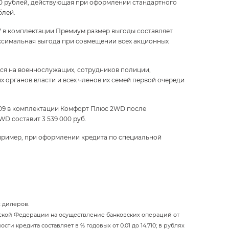
0 рублей, действующая при оформлении стандартного
блей.
7 в комплектации Премиум размер выгоды составляет
аксимальная выгода при совмещении всех акционных
тся на военнослужащих, сотрудников полиции,
 органов власти и всех членов их семей первой очереди
 S09 в комплектации Комфорт Плюс 2WD после
D составит 3 539 000 руб.
Например, при оформлении кредита по специальной
 дилеров.
ской Федерации на осуществление банковских операций от
и кредита составляет в % годовых от 0.01 до 14.710; в рублях