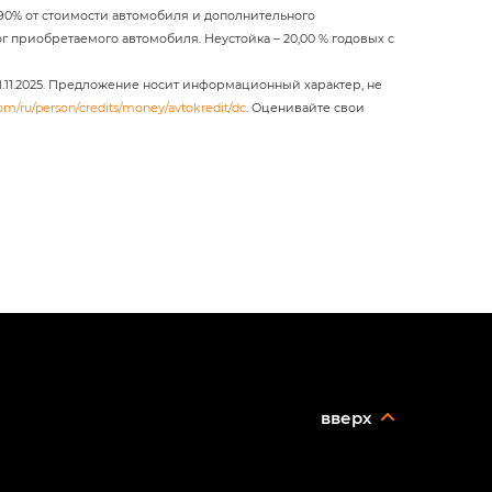
о 90% от стоимости автомобиля и дополнительного
лог приобретаемого автомобиля. Неустойка – 20,00 % годовых с
01.11.2025. Предложение носит информационный характер, не
om/ru/person/credits/money/avtokredit/dc
. Оценивайте свои
вверх