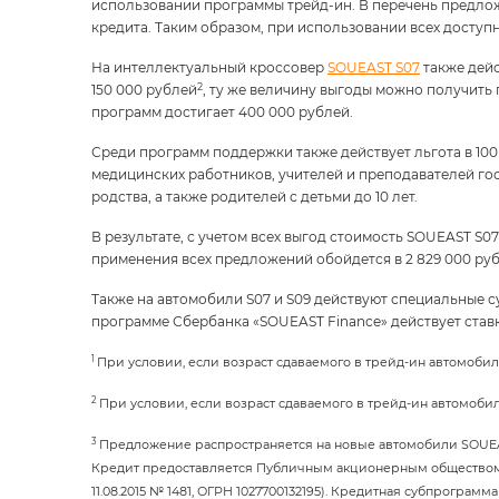
использовании программы трейд-ин. В перечень предло
кредита. Таким образом, при использовании всех доступн
На интеллектуальный кроссовер
SOUEAST S07
также дейс
2
150 000 рублей
, ту же величину выгоды можно получить
программ достигает 400 000 рублей.
Среди программ поддержки также действует льгота в 10
медицинских работников, учителей и преподавателей го
родства, а также родителей с детьми до 10 лет.
В результате, с учетом всех выгод стоимость SOUEAST 
применения всех предложений обойдется в 2 829 000 руб
Также на автомобили S07 и S09 действуют специальные с
программе Сбербанка «SOUEAST Finance» действует ставк
1
При условии, если возраст сдаваемого в трейд-ин автомоби
2
При условии, если возраст сдаваемого в трейд-ин автомоби
3
Предложение распространяется на новые автомобили SOUEAS
Кредит предоставляется Публичным акционерным обществом 
11.08.2015 № 1481, ОГРН 1027700132195). Кредитная субпрограм